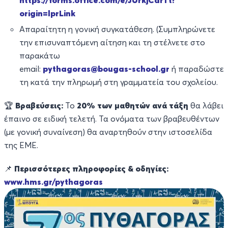
https://forms.office.com/e/JUrkjCarTt?
origin=lprLink
Απαραίτητη η γονική συγκατάθεση. (Συμπληρώνετε
την επισυναπτόμενη αίτηση και τη στέλνετε στο
παρακάτω
email:
pythagoras@bougas-school.gr
ή παραδώστε
τη κατά την πληρωμή στη γραμματεία του σχολείου.
🏆
Βραβεύσεις:
Το
20% των μαθητών ανά τάξη
θα λάβει
έπαινο σε ειδική τελετή. Τα ονόματα των βραβευθέντων
(με γονική συναίνεση) θα αναρτηθούν στην ιστοσελίδα
της ΕΜΕ.
📌
Περισσότερες πληροφορίες & οδηγίες:
www.hms.gr/pythagoras