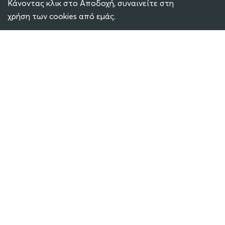
Κάνοντας κλικ στο Αποδοχή, συναινείτε στη
χρήση των cookies από εμάς.
ECLASS
ΜΕΤΕΩΡΟΛΟΓΙΚΟΣ ΣΤΑΘΜΟΣ
SOCIAL MEDIA