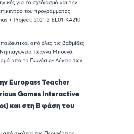
ηγικές για το σχεδιασμό και την
επίκεντρο του προγράμματος
mus + Project: 2021-2-EL01-KA210-
παιδευτικοί από όλες τις βαθμίδες
 Νηπιαγωγείο, Ιωάννα Μπουγά,
ορμά από το Γυμνάσιο- Λύκειο των
ην Europass Teacher
rious Games Interactive
ι) και στη Β φάση του
 από σχολεία της Περιφέρειας