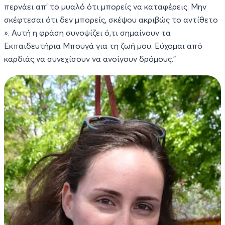
περνάει απ’ το μυαλό ότι μπορείς να καταφέρεις. Μην
σκέφτεσαι ότι δεν μπορείς, σκέψου ακριβώς το αντίθετο
». Αυτή η φράση συνοψίζει ό,τι σημαίνουν τα
Εκπαιδευτήρια Μπουγά για τη ζωή μου. Εύχομαι από
καρδιάς να συνεχίσουν να ανοίγουν δρόμους.”